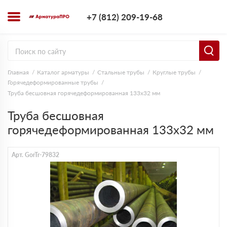
+7 (812) 209-1
+7 (812) 209-19-68
Заказать з
Главная
Каталог арматуры
Стальные трубы
Круглые трубы
Горячедеформированные трубы
Труба бесшовная горячедеформированная 133х32 мм
Труба бесшовная
горячедеформированная 133х32 мм
Арт. GorTr-79832