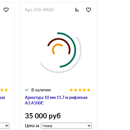
Арт. A50-49025
Арт. GlaAr-
В наличии
В налич
ная
Арматура 10 мм 11.7 м рифленая
Арматура 10
А3 А500С
А240
35 000
руб
34 900
Цена за
Цена за