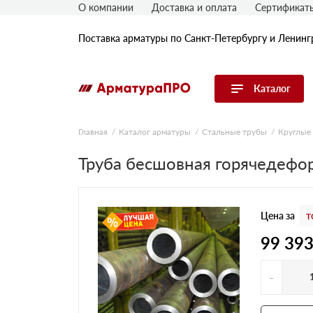
О компании
Доставка и оплата
Сертификат
Поставка арматуры по Санкт-Петербургу и Ленинг
Каталог
Перейти в каталог
Главная
Каталог арматуры
Стальные трубы
Круглые
Арматура
Труба бесшовная горячедефо
Гладкая арматура
Рифленая арматура
Цена за
т
Катанка
Комплектующие к арматуре
99 39
-