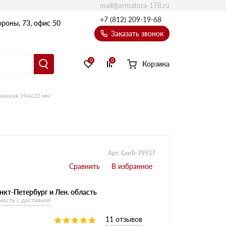
mail@armatura-178.ru
+7 (812) 209-19-68
роны, 73, офис 50
Заказать звонок
0
0
Корзина
ванная 194х22 мм
Уголки
Равнополочные уголки
Неравнополочные уголки
Арт. GorTr-79937
нкт-Петербург и Лен. область
мость с доставкой
11 отзывов