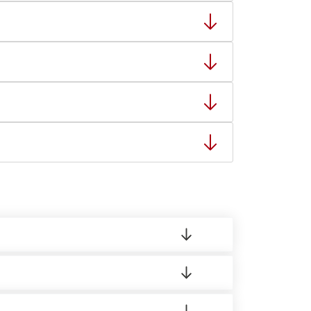
ный товар был ненадлежащего качества, то Вы
тную накладную.
ает заявку нашему логисту для оценки
ты: с 8:00-21:00.