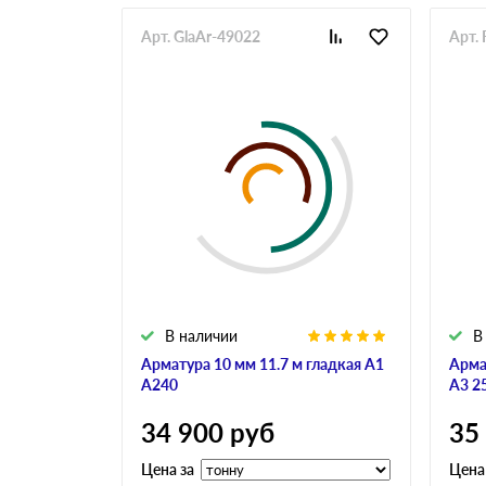
Арт. GlaAr-49022
Арт. 
В наличии
В
Арматура 10 мм 11.7 м гладкая А1
Арма
А240
А3 2
34 900
руб
35
Цена за
Цена