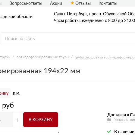
ы
Вопросы-ответы
Акции
Отзывы
Контакты
Санкт-Петербург, просп. Обуховской Обо
радской области
Часы работы: ежедневно с 8:00 до 21:00
 трубы
Горячедеформированные трубы
Труба бесшовная горячедеформиро
Стальные трубы
рмированная 194х22 мм
Квадратные трубы
Круглые трубы
онну
п.м.
Профильные трубы
3
руб
Доставка в Са
+
В КОРЗИНУ
Узнать стои
В наличии