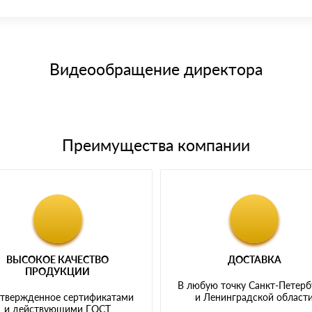
иема материала после проверки качества и количества заказанного
15 и не более 19 символов
е номенклатуру товара, количество. После оплаты осуществляется 
щим банковским картам
Видеообращение директора
Преимущества компании
ВЫСОКОЕ КАЧЕСТВО
ДОСТАВКА
ПРОДУКЦИИ
В любую точку Санкт-Петерб
твержденное сертификатами
и Ленинградской област
и действующими ГОСТ