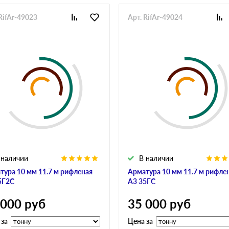
RifAr-49023
Арт. RifAr-49024
 наличии
В наличии
тура 10 мм 11.7 м рифленая
Арматура 10 мм 11.7 м рифле
5Г2С
А3 35ГС
 000
руб
35 000
руб
 за
Цена за