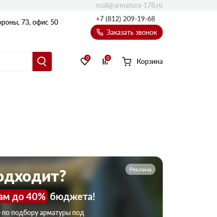
mail@armatura-178.ru
+7 (812) 209-19-68
роны, 73, офис 50
Заказать звонок
0
0
Корзина
Уголки
Равнополочные уголки
Неравнополочные уголки
Реклама
подходит?
ам до 40%
бюджета!
ю по подбору арматуры под