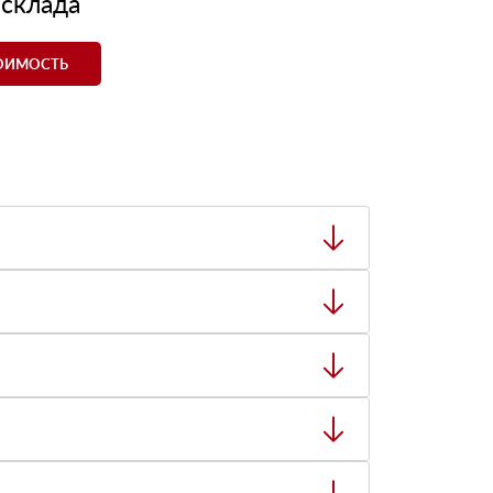
 склада
ТОИМОСТЬ
ный товар был ненадлежащего качества, то Вы
тную накладную.
ает заявку нашему логисту для оценки
ты: с 8:00-21:00.