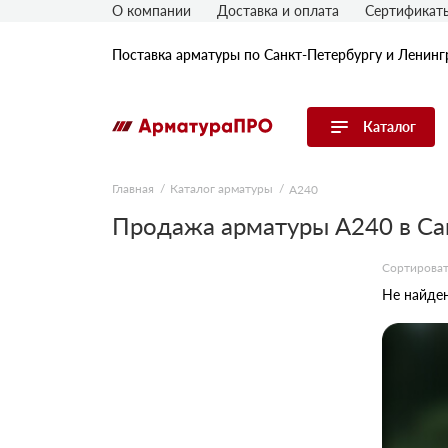
О компании
Доставка и оплата
Сертификат
Поставка арматуры по Санкт-Петербургу и Ленинг
Каталог
Перейти в каталог
Главная
Каталог арматуры
А240
Продажа арматуры А240 в Са
Арматура
Гладкая арматура
Сортироват
Рифленая арматура
Не найден
Катанка
Комплектующие к арматуре