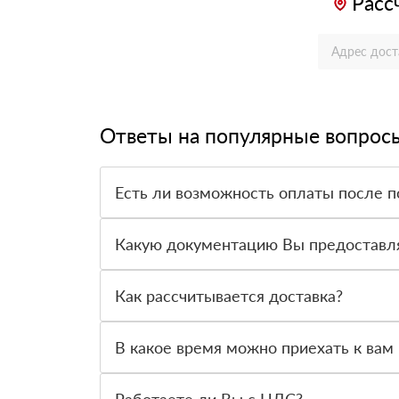
Расс
Ответы на популярные вопрос
Есть ли возможность оплаты после п
Да. Самый распространенный способ оплаты у н
вправе от него отказаться.
Какую документацию Вы предоставл
С каждой товарной позицией мы предоставляем
Как рассчитывается доставка?
После оформления заявки с Вами свяжется пер
стоимости и сроков доставки, которые впослед
В какое время можно приехать к вам 
Вы можете приехать к нам в офис по адресу: Са