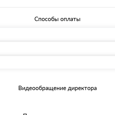
й системе налогообложения.
Способы оплаты
, возможна через системы электронных платежей.
иема материала после проверки качества и количества заказанного
15 и не более 19 символов
е номенклатуру товара, количество. После оплаты осуществляется 
щим банковским картам
Видеообращение директора