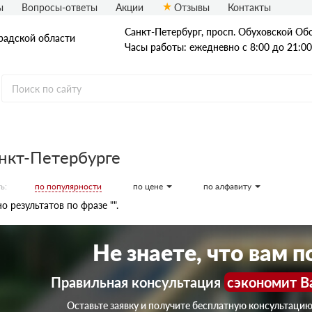
ы
Вопросы-ответы
Акции
Отзывы
Контакты
Санкт-Петербург, просп. Обуховской Обо
радской области
Часы работы: ежедневно с 8:00 до 21:00
нкт-Петербурге
Стальные трубы
Квадратные трубы
по популярности
по цене
по алфавиту
ь:
Круглые трубы
о результатов по фразе "".
Профильные трубы
Не знаете, что вам 
Правильная консультация
сэкономит В
Оставьте заявку и получите бесплатную консультаци