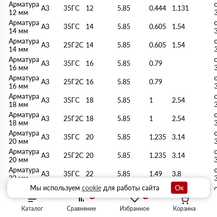
Арматура
А3
35ГС
12
5.85
0.444
1.131
12 мм
Арматура
А3
35ГС
14
5.85
0.605
1.54
14 мм
Арматура
А3
25Г2С
14
5.85
0.605
1.54
14 мм
Арматура
А3
35ГС
16
5.85
0.79
16 мм
Арматура
А3
25Г2С
16
5.85
0.79
16 мм
Арматура
А3
35ГС
18
5.85
1
2.54
18 мм
Арматура
А3
25Г2С
18
5.85
1
2.54
18 мм
Арматура
А3
35ГС
20
5.85
1.235
3.14
20 мм
Арматура
А3
25Г2С
20
5.85
1.235
3.14
20 мм
Арматура
А3
35ГС
22
5.85
1.49
3.8
22 мм
Мы используем
cookie
для работы сайта
Ок
Арматура
А3
25Г2С
22
5.85
1.49
3.8
22 мм
0
0
Арматура
Каталог
Сравнение
Избранное
Корзина
А3
35ГС
28
5.85
2.415
6.16
28 мм