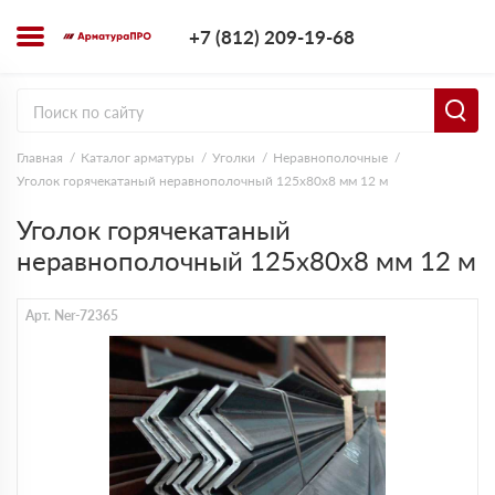
+7 (812) 209-1
+7 (812) 209-19-68
Заказать з
Главная
Каталог арматуры
Уголки
Неравнополочные
Уголок горячекатаный неравнополочный 125х80х8 мм 12 м
Уголок горячекатаный
неравнополочный 125х80х8 мм 12 м
Арт. Ner-72365