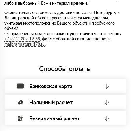
либо в выбранный Вами интервал времени.
Окончательную стоимость доставки по Санкт-Петербургу и
Ленинградской области рассчитывается менеджером,
учитывая местоположение Вашего объекта и требуемого
объема.
Оформление заказа и доставки осуществляется по телефону
+7 (812) 209-19-68
, форме обратной связи или по почте
mail@armatura-178.ru
.
Способы оплаты
Банковская карта
Наличный расчёт
Оплата банковской картой, через Интернет, возможна через
системы электронных платежей.
Безналичный расчёт
Вы можете оплатить наличными по факту приема
Минимальная сумма платежа — 1 рубль.
материала после проверки качества и количества
Максимальная сумма платежа отсутствует.
заказанного материала.