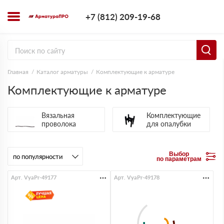
+7 (812) 209-1
+7 (812) 209-19-68
Заказать з
Главная
Каталог арматуры
Комплектующие к арматуре
Комплектующие к арматуре
Вязальная
Комплектующие
проволока
для опалубки
Выбор
по параметрам
Арт. VyaPr-49177
Арт. VyaPr-49178