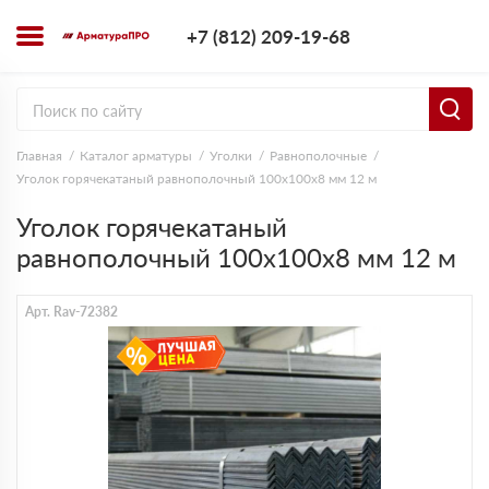
+7 (812) 209-1
+7 (812) 209-19-68
Заказать з
Главная
Каталог арматуры
Уголки
Равнополочные
Уголок горячекатаный равнополочный 100х100х8 мм 12 м
Уголок горячекатаный
равнополочный 100х100х8 мм 12 м
Арт. Rav-72382