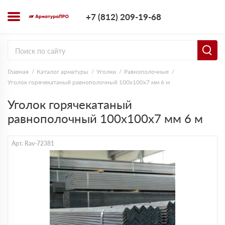
+7 (812) 209-1
+7 (812) 209-19-68
Заказать з
Главная
Каталог арматуры
Уголки
Равнополочные
Уголок горячекатаный равнополочный 100х100х7 мм 6 м
Уголок горячекатаный
равнополочный 100х100х7 мм 6 м
Арт. Rav-72381