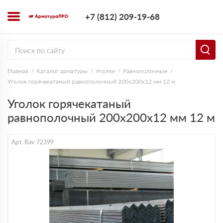
+7 (812) 209-1
+7 (812) 209-19-68
Заказать з
Главная
Каталог арматуры
Уголки
Равнополочные
Уголок горячекатаный равнополочный 200х200х12 мм 12 м
Уголок горячекатаный
равнополочный 200х200х12 мм 12 м
Арт. Rav-72399