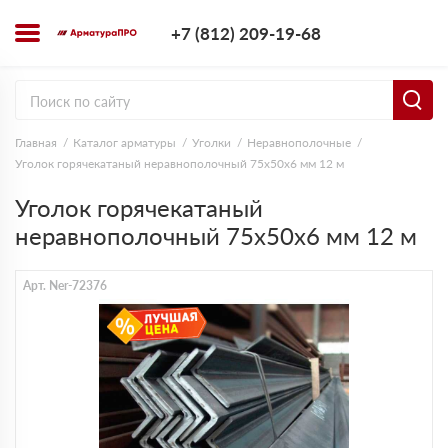
+7 (812) 209-1
+7 (812) 209-19-68
Заказать з
Главная
Каталог арматуры
Уголки
Неравнополочные
Уголок горячекатаный неравнополочный 75х50х6 мм 12 м
Уголок горячекатаный
неравнополочный 75х50х6 мм 12 м
Арт. Ner-72376