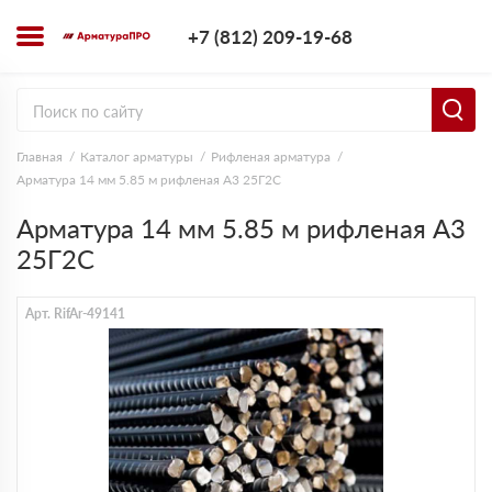
+7 (812) 209-1
+7 (812) 209-19-68
Заказать з
Главная
Каталог арматуры
Рифленая арматура
Арматура 14 мм 5.85 м рифленая А3 25Г2С
Арматура 14 мм 5.85 м рифленая А3
25Г2С
Арт. RifAr-49141