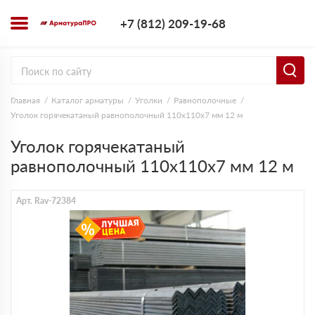
+7 (812) 209-1
+7 (812) 209-19-68
Заказать з
Главная
Каталог арматуры
Уголки
Равнополочные
Уголок горячекатаный равнополочный 110х110х7 мм 12 м
Уголок горячекатаный
равнополочный 110х110х7 мм 12 м
Арт. Rav-72384