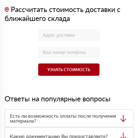
Рассчитать стоимость доставки с
ближайшего склада
УЗНАТЬ СТОИМОСТЬ
Ответы на популярные вопросы
Есть ли возможность оплаты после получения
материала?
Да. Самый распространенный способ оплаты у нас -
оплата по факту получения товара. При этом, если
Какую документацию Вы предоставляете?