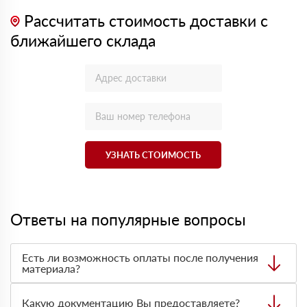
Рассчитать стоимость доставки с
ближайшего склада
УЗНАТЬ СТОИМОСТЬ
Ответы на популярные вопросы
Есть ли возможность оплаты после получения
материала?
Да. Самый распространенный способ оплаты у нас -
оплата по факту получения товара. При этом, если
Какую документацию Вы предоставляете?