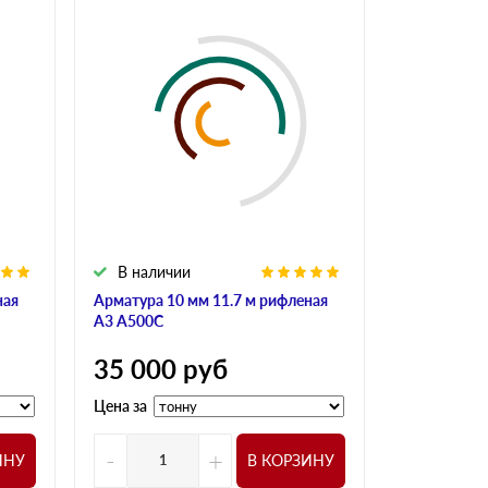
В наличии
В налич
ная
Арматура 10 мм 11.7 м рифленая
Арматура 10
А3 А500С
А240
35 000
руб
34 900
Цена за
Цена за
-
+
-
ИНУ
В КОРЗИНУ