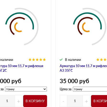
 наличии
В наличии
тура 10 мм 11.7 м рифленая
Арматура 10 мм 11.7 м рифле
5Г2С
А3 35ГС
 000
руб
35 000
руб
 за
Цена за
+
-
+
В КОРЗИНУ
В КОРЗ