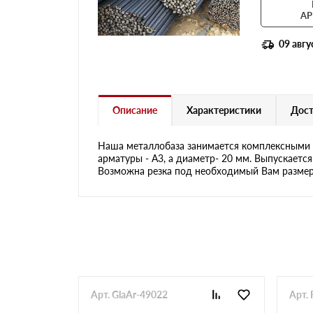
АР
09 авгу
Описание
Характеристики
Дост
Наша металлобаза занимается комплексными 
арматуры - А3, а диаметр- 20 мм. Выпускаетс
Возможна резка под необходимый Вам размер
Арт. GlaAr-49022
Арт. 