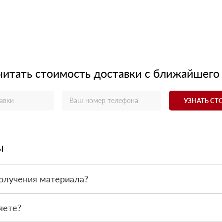
читать стоимость доставки с ближайшего
УЗНАТЬ С
ы
олучения материала?
ас - оплата по факту получения товара. При этом, если доставлен
яете?