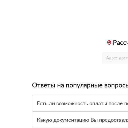
Расс
Ответы на популярные вопрос
Есть ли возможность оплаты после п
Да. Самый распространенный способ оплаты у н
вправе от него отказаться.
Какую документацию Вы предоставл