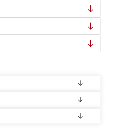
тную накладную.
ает заявку нашему логисту для оценки
ты: с 8:00-21:00.
 материала.
доставка либо Вы забираете товар со склада