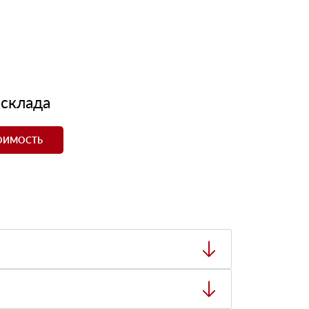
 склада
ТОИМОСТЬ
ный товар был ненадлежащего качества, то Вы