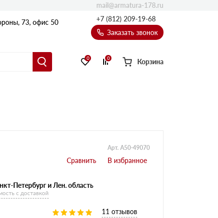
mail@armatura-178.ru
+7 (812) 209-19-68
роны, 73, офис 50
Заказать звонок
0
0
Корзина
Уголки
Равнополочные уголки
Неравнополочные уголки
Арт. A50-49070
нкт-Петербург и Лен. область
мость с доставкой
11 отзывов