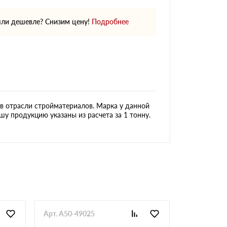
ли дешевле? Снизим цену!
Подробнее
в отрасли стройматериалов. Марка у данной
шу продукцию указаны из расчета за 1 тонну.
Арт. A50-49025
Арт. GlaAr-