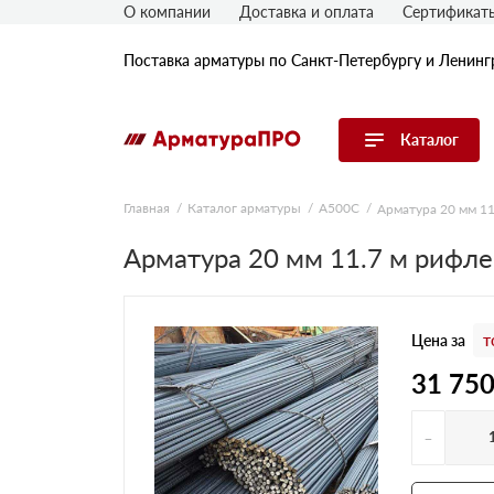
О компании
Доставка и оплата
Сертификат
Поставка арматуры по Санкт-Петербургу и Ленинг
Каталог
Перейти в каталог
Главная
Каталог арматуры
А500С
Арматура 20 мм 11
Арматура
Арматура 20 мм 11.7 м рифл
Гладкая арматура
Рифленая арматура
Цена за
т
Катанка
Комплектующие к арматуре
31 75
-