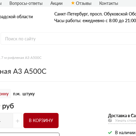
ы
Вопросы-ответы
Акции
Отзывы
Контакты
Санкт-Петербург, просп. Обуховской Обо
радской области
Часы работы: ежедневно с 8:00 до 21:00
.7 м рифленая А3 А500С
Стальные трубы
еная А3 А500С
Квадратные трубы
Круглые трубы
онну
п.м.
штуку
Профильные трубы
0
руб
Доставка в Са
+
В КОРЗИНУ
Узнать стои
В наличии