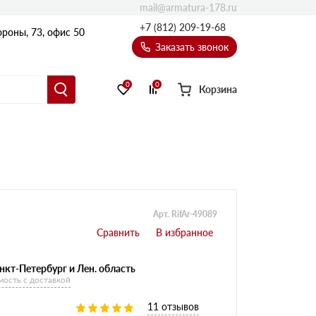
mail@armatura-178.ru
+7 (812) 209-19-68
роны, 73, офис 50
Заказать звонок
0
0
Корзина
Уголки
Равнополочные уголки
Неравнополочные уголки
Арт. RifAr-49089
нкт-Петербург и Лен. область
мость с доставкой
11 отзывов