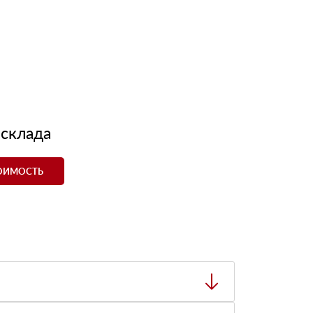
 склада
ТОИМОСТЬ
ный товар был ненадлежащего качества, то Вы