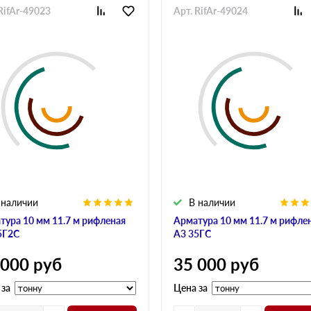
RifAr-49023
Арт. RifAr-49024
 наличии
В наличии
тура 10 мм 11.7 м рифленая
Арматура 10 мм 11.7 м рифле
5Г2С
А3 35ГС
 000
руб
35 000
руб
 за
Цена за