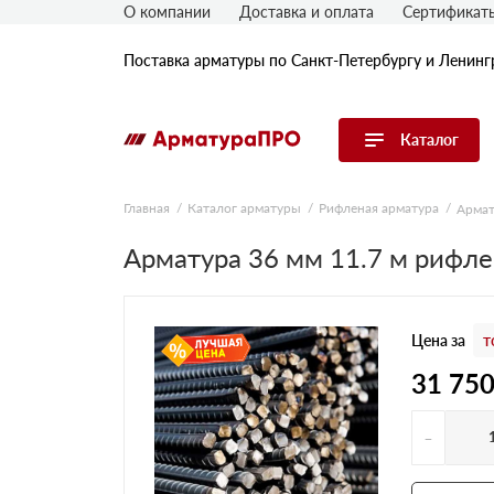
О компании
Доставка и оплата
Сертификат
Поставка арматуры по Санкт-Петербургу и Ленинг
Каталог
Перейти в каталог
Главная
Каталог арматуры
Рифленая арматура
Армат
Арматура
Арматура 36 мм 11.7 м рифл
Гладкая арматура
Рифленая арматура
Цена за
т
Катанка
Комплектующие к арматуре
31 75
-