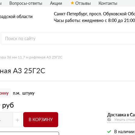
ы
Вопросы-ответы
Акции
Отзывы
Контакты
Санкт-Петербург, просп. Обуховской Обо
радской области
Часы работы: ежедневно с 8:00 до 21:00
ура 36 мм 11.7 м рифленая А3 25Г2С
Стальные трубы
еная А3 25Г2С
Квадратные трубы
Круглые трубы
онну
п.м.
штуку
Профильные трубы
0
руб
Доставка в Са
+
В КОРЗИНУ
Узнать стои
В наличии