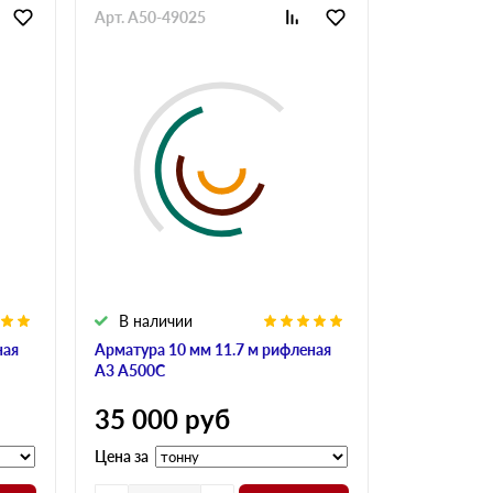
Арт. A50-49025
Арт. GlaAr-
В наличии
В налич
ная
Арматура 10 мм 11.7 м рифленая
Арматура 10
А3 А500С
А240
35 000
руб
34 900
Цена за
Цена за