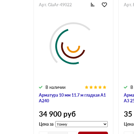
Арт. GlaAr-49022
Арт. 
В наличии
В
Арматура 10 мм 11.7 м гладкая А1
Арма
А240
А3 2
34 900
руб
35
Цена за
Цена