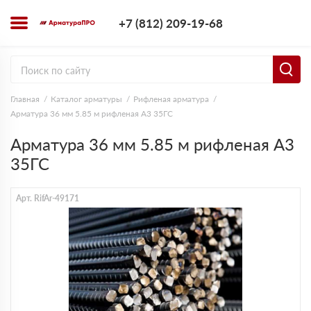
+7 (812) 209-1
+7 (812) 209-19-68
Заказать з
Главная
Каталог арматуры
Рифленая арматура
Арматура 36 мм 5.85 м рифленая А3 35ГС
Арматура 36 мм 5.85 м рифленая А3
35ГС
Арт. RifAr-49171