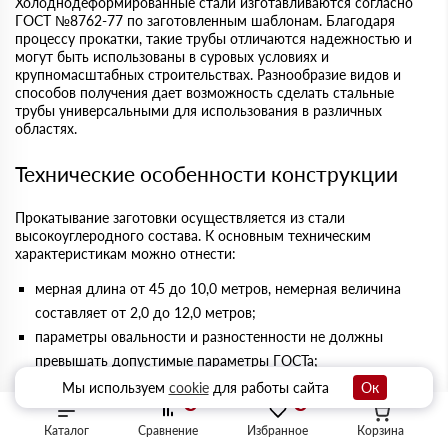
Холоднодеформированные стали изготавливаются согласно
ГОСТ №8762-77 по заготовленным шаблонам. Благодаря
процессу прокатки, такие трубы отличаются надежностью и
могут быть использованы в суровых условиях и
крупномасштабных строительствах. Разнообразие видов и
способов получения дает возможность сделать стальные
трубы универсальными для использования в различных
областях.
Технические особенности конструкции
Прокатывание заготовки осуществляется из стали
высокоуглеродного состава. К основным техническим
характеристикам можно отнести:
мерная длина от 45 до 10,0 метров, немерная величина
составляет от 2,0 до 12,0 метров;
параметры овальности и разностенности не должны
превышать допустимые параметры ГОСТа;
значения кривизны также должны соответствовать ГОСТу и
Мы используем
cookie
для работы сайта
Ок
0
0
не превышать 1,5 мм. Однако, если заказчик указывает
Каталог
Сравнение
Избранное
Корзина
собственные показания кривизны, которые необходимы для