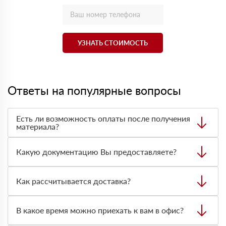
УЗНАТЬ СТОИМОСТЬ
Ответы на популярные вопросы
Есть ли возможность оплаты после получения
материала?
Да. Самый распространенный способ оплаты у нас -
оплата по факту получения товара. При этом, если
Какую документацию Вы предоставляете?
доставленный товар был ненадлежащего качества, то
Вы вправе от него отказаться.
С каждой товарной позицией мы предоставляем все
сертификаты и паспорта качества, а также товарно-
Как рассчитывается доставка?
транспортную накладную.
После оформления заявки с Вами свяжется
персональный менеджер для уточнения деталей заказа.
В какое время можно приехать к вам в офис?
Далее он передает заявку нашему логисту для оценки