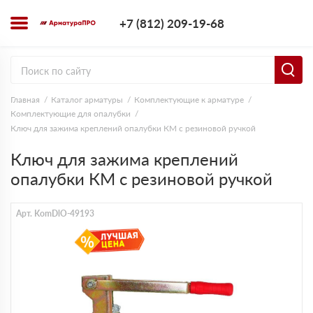
+7 (812) 209-1
+7 (812) 209-19-68
Заказать з
Главная
Каталог арматуры
Комплектующие к арматуре
Комплектующие для опалубки
Ключ для зажима креплений опалубки КМ с резиновой ручкой
Ключ для зажима креплений
опалубки КМ с резиновой ручкой
Арт. KomDlO-49193