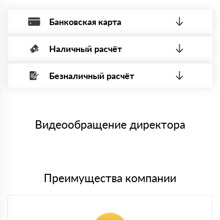
Банковская карта
Наличный расчёт
Оплата банковской картой, через Интернет, возможна через
системы электронных платежей.
Безналичный расчёт
Вы можете оплатить наличными по факту приема
Минимальная сумма платежа — 1 рубль.
материала после проверки качества и количества
Максимальная сумма платежа отсутствует.
заказанного материала.
Менеджер отправит Вам счет, Вы проверяете номенклатуру
Номер карты (PAN) должен иметь не менее 15 и не более 19
товара, количество. После оплаты осуществляется доставка
символов
либо Вы забираете товар со склада самовывоза.
Видеообращение директора
Мы принимаем платежи с сайта по следующим банковским
картам
Преимущества компании