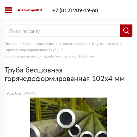
+7 (812) 209-1
+7 (812) 209-19-68
Заказать з
Главная
Каталог арматуры
Стальные трубы
Круглые трубы
Горячедеформированные трубы
Труба бесшовная горячедеформированная 102х4 мм
Труба бесшовная
горячедеформированная 102х4 мм
Арт. GorTr-79745