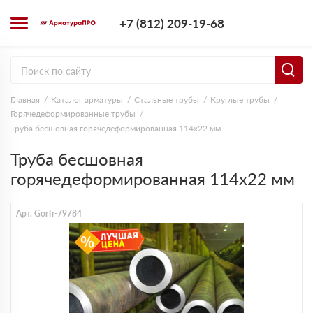
+7 (812) 209-1
+7 (812) 209-19-68
Заказать з
Главная
Каталог арматуры
Стальные трубы
Круглые трубы
Горячедеформированные трубы
Труба бесшовная горячедеформированная 114х22 мм
Труба бесшовная
горячедеформированная 114х22 мм
Арт. GorTr-79784