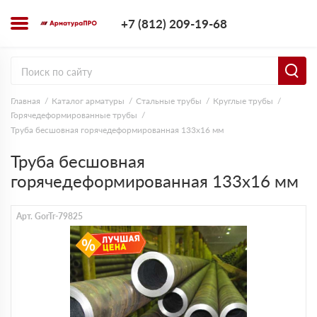
+7 (812) 209-1
+7 (812) 209-19-68
Заказать з
Главная
Каталог арматуры
Стальные трубы
Круглые трубы
Горячедеформированные трубы
Труба бесшовная горячедеформированная 133х16 мм
Труба бесшовная
горячедеформированная 133х16 мм
Арт. GorTr-79825