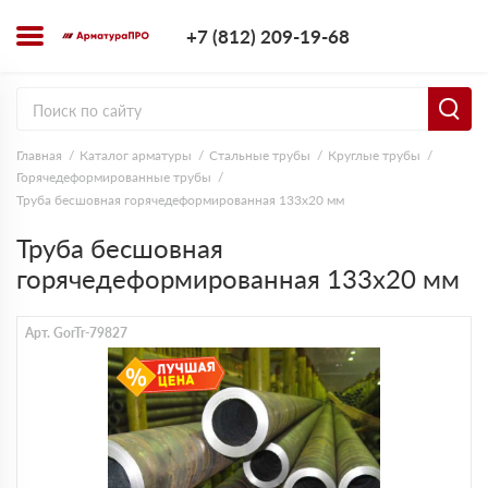
+7 (812) 209-1
+7 (812) 209-19-68
Заказать з
Главная
Каталог арматуры
Стальные трубы
Круглые трубы
Горячедеформированные трубы
Труба бесшовная горячедеформированная 133х20 мм
Труба бесшовная
горячедеформированная 133х20 мм
Арт. GorTr-79827