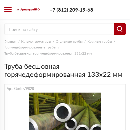
+7 (812) 209-1
+7 (812) 209-19-68
Заказать з
Главная
Каталог арматуры
Стальные трубы
Круглые трубы
Горячедеформированные трубы
Труба бесшовная горячедеформированная 133х22 мм
Труба бесшовная
горячедеформированная 133х22 мм
Арт. GorTr-79828