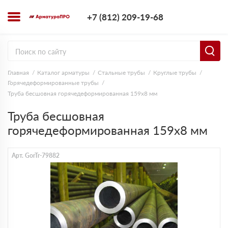
+7 (812) 209-1
+7 (812) 209-19-68
Заказать з
Главная
Каталог арматуры
Стальные трубы
Круглые трубы
Горячедеформированные трубы
Труба бесшовная горячедеформированная 159х8 мм
Труба бесшовная
горячедеформированная 159х8 мм
Арт. GorTr-79882