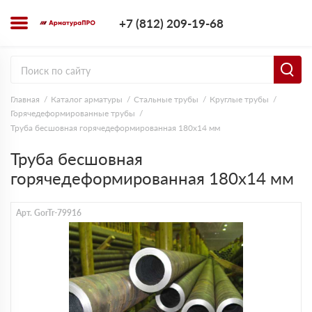
+7 (812) 209-1
+7 (812) 209-19-68
Заказать з
Главная
Каталог арматуры
Стальные трубы
Круглые трубы
Горячедеформированные трубы
Труба бесшовная горячедеформированная 180х14 мм
Труба бесшовная
горячедеформированная 180х14 мм
Арт. GorTr-79916