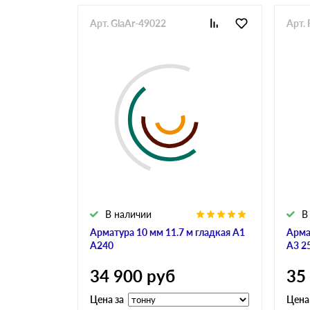
Арт. GlaAr-49022
Арт. 
В наличии
В
Арматура 10 мм 11.7 м гладкая А1
Арма
А240
А3 2
34 900
руб
35
Цена за
Цена