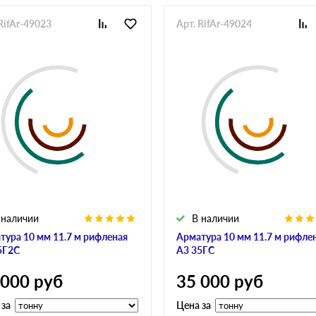
RifAr-49023
Арт. RifAr-49024
 наличии
В наличии
тура 10 мм 11.7 м рифленая
Арматура 10 мм 11.7 м рифле
5Г2С
А3 35ГС
 000
руб
35 000
руб
 за
Цена за