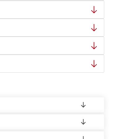
ный товар был ненадлежащего качества, то Вы
тную накладную.
ает заявку нашему логисту для оценки
ты: с 8:00-21:00.