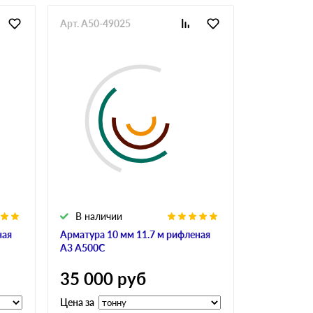
Арт. A50-49025
Арт. GlaAr-
В наличии
В налич
ная
Арматура 10 мм 11.7 м рифленая
Арматура 10
А3 А500С
А240
35 000
руб
34 900
Цена за
Цена за