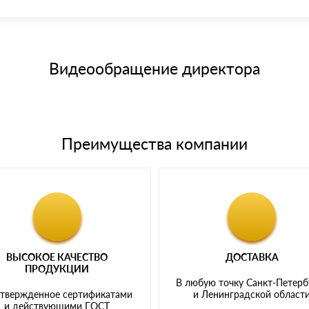
иема материала после проверки качества и количества заказанного
15 и не более 19 символов
е номенклатуру товара, количество. После оплаты осуществляется 
щим банковским картам
Видеообращение директора
Преимущества компании
ВЫСОКОЕ КАЧЕСТВО
ДОСТАВКА
ПРОДУКЦИИ
В любую точку Санкт-Петерб
твержденное сертификатами
и Ленинградской област
и действующими ГОСТ