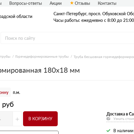
ы
Вопросы-ответы
Акции
Отзывы
Контакты
Санкт-Петербург, просп. Обуховской Обо
радской области
Часы работы: ежедневно с 8:00 до 21:00
 трубы
Горячедеформированные трубы
Труба бесшовная горячедеформиро
Стальные трубы
рмированная 180х18 мм
Квадратные трубы
Круглые трубы
онну
п.м.
Профильные трубы
3
руб
Доставка в Са
+
В КОРЗИНУ
Узнать стои
В наличии