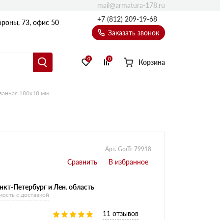
mail@armatura-178.ru
+7 (812) 209-19-68
роны, 73, офис 50
Заказать звонок
0
0
Корзина
ванная 180х18 мм
Уголки
Равнополочные уголки
Неравнополочные уголки
Арт. GorTr-79918
нкт-Петербург и Лен. область
мость с доставкой
11 отзывов