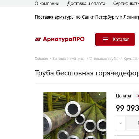
О компании
Доставка и оплата
Сертификат
Поставка арматуры по Санкт-Петербургу и Ленинг
Каталог
Перейти в каталог
Главная
Каталог арматуры
Стальные трубы
Круглые
Арматура
Труба бесшовная горячедефо
Гладкая арматура
Рифленая арматура
Цена за
т
Катанка
Комплектующие к арматуре
99 39
-