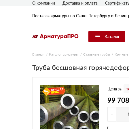
О компании
Доставка и оплата
Сертификат
Поставка арматуры по Санкт-Петербургу и Ленинг
Каталог
Перейти в каталог
Главная
Каталог арматуры
Стальные трубы
Круглые
Арматура
Труба бесшовная горячедефо
Гладкая арматура
Рифленая арматура
Цена за
т
Катанка
Комплектующие к арматуре
99 70
-