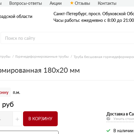
ы
Вопросы-ответы
Акции
Отзывы
Контакты
Санкт-Петербург, просп. Обуховской Обо
радской области
Часы работы: ежедневно с 8:00 до 21:00
 трубы
Горячедеформированные трубы
Труба бесшовная горячедеформиро
Стальные трубы
рмированная 180х20 мм
Квадратные трубы
Круглые трубы
онну
п.м.
Профильные трубы
8
руб
Доставка в Са
+
В КОРЗИНУ
Узнать стои
В наличии