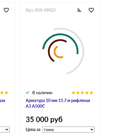
Арт. A50-49025
Арт. GlaAr-
В наличии
В налич
ная
Арматура 10 мм 11.7 м рифленая
Арматура 10
А3 А500С
А240
35 000
руб
34 900
Цена за
Цена за