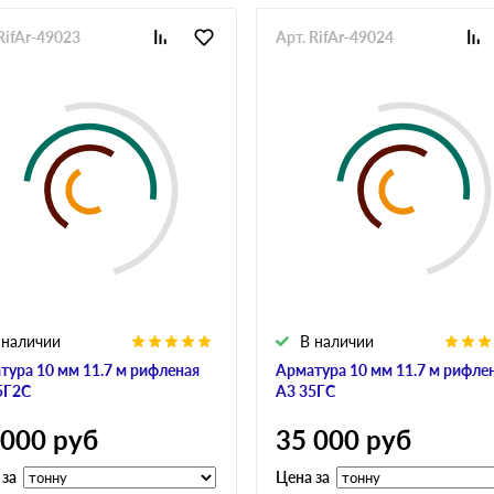
RifAr-49023
Арт. RifAr-49024
 наличии
В наличии
тура 10 мм 11.7 м рифленая
Арматура 10 мм 11.7 м рифле
5Г2С
А3 35ГС
 000
руб
35 000
руб
 за
Цена за