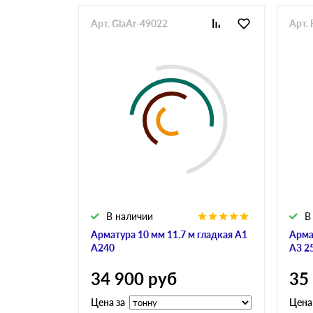
Арт. GlaAr-49022
Арт. 
В наличии
В
Арматура 10 мм 11.7 м гладкая А1
Арма
А240
А3 2
34 900
руб
35
Цена за
Цена