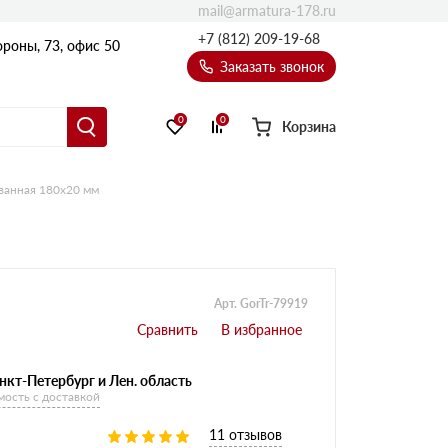
mail@armatura-178.ru
+7 (812) 209-19-68
роны, 73, офис 50
Заказать звонок
0
0
Корзина
ванная 180х20 мм
Уголки
Равнополочные уголки
Неравнополочные уголки
Арт. GorTr-79919
нкт-Петербург и Лен. область
мость с доставкой
11 отзывов