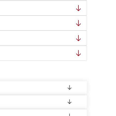
ный товар был ненадлежащего качества, то Вы
тную накладную.
ает заявку нашему логисту для оценки
ты: с 8:00-21:00.