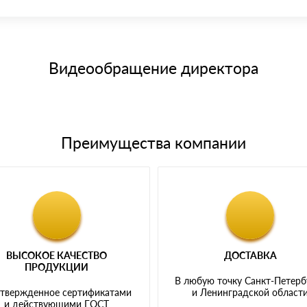
иема материала после проверки качества и количества заказанного
15 и не более 19 символов
е номенклатуру товара, количество. После оплаты осуществляется 
щим банковским картам
Видеообращение директора
Преимущества компании
ВЫСОКОЕ КАЧЕСТВО
ДОСТАВКА
ПРОДУКЦИИ
В любую точку Санкт-Петерб
твержденное сертификатами
и Ленинградской област
и действующими ГОСТ