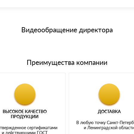
иема материала после проверки качества и количества заказанного
15 и не более 19 символов
е номенклатуру товара, количество. После оплаты осуществляется 
щим банковским картам
Видеообращение директора
Преимущества компании
ВЫСОКОЕ КАЧЕСТВО
ДОСТАВКА
ПРОДУКЦИИ
В любую точку Санкт-Петерб
твержденное сертификатами
и Ленинградской област
и действующими ГОСТ