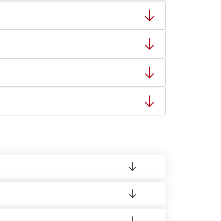
ный товар был ненадлежащего качества, то Вы
тную накладную.
ает заявку нашему логисту для оценки
ты: с 8:00-21:00.