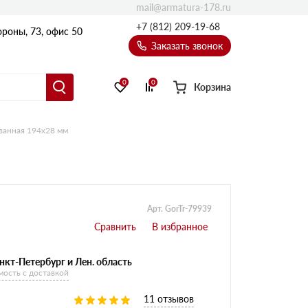
mail@armatura-178.ru
+7 (812) 209-19-68
роны, 73, офис 50
Заказать звонок
0
0
Корзина
ванная 194х28 мм
Уголки
Равнополочные уголки
Неравнополочные уголки
Арт. GorTr-79939
нкт-Петербург и Лен. область
мость с доставкой
11 отзывов