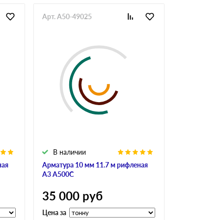
Арт. A50-49025
Арт. GlaAr-
В наличии
В налич
ная
Арматура 10 мм 11.7 м рифленая
Арматура 10
А3 А500С
А240
35 000
руб
34 900
Цена за
Цена за