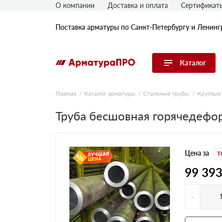
О компании
Доставка и оплата
Сертификат
Поставка арматуры по Санкт-Петербургу и Ленинг
Каталог
Перейти в каталог
Главная
Каталог арматуры
Стальные трубы
Круглые
Арматура
Труба бесшовная горячедефо
Гладкая арматура
Рифленая арматура
Цена за
т
Катанка
Комплектующие к арматуре
99 39
-