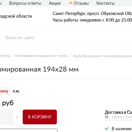
ы
Вопросы-ответы
Акции
Отзывы
Контакты
Санкт-Петербург, просп. Обуховской Обо
радской области
Часы работы: ежедневно с 8:00 до 21:00
 трубы
Горячедеформированные трубы
Труба бесшовная горячедеформиро
Стальные трубы
рмированная 194х28 мм
Квадратные трубы
Круглые трубы
онну
п.м.
Профильные трубы
3
руб
Доставка в Са
+
В КОРЗИНУ
Узнать стои
В наличии