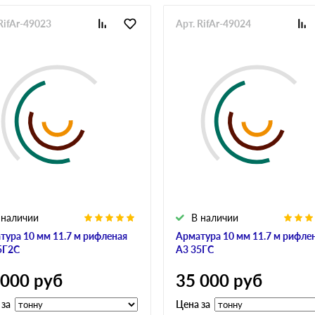
RifAr-49023
Арт. RifAr-49024
 наличии
В наличии
тура 10 мм 11.7 м рифленая
Арматура 10 мм 11.7 м рифле
5Г2С
А3 35ГС
 000
руб
35 000
руб
 за
Цена за