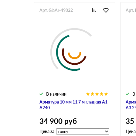
Арт. GlaAr-49022
Арт. 
В наличии
В
Арматура 10 мм 11.7 м гладкая А1
Арма
А240
А3 2
34 900
руб
35
Цена за
Цена