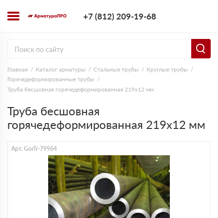
+7 (812) 209-1
+7 (812) 209-19-68
Заказать з
Главная
Каталог арматуры
Стальные трубы
Круглые трубы
Горячедеформированные трубы
Труба бесшовная горячедеформированная 219х12 мм
Труба бесшовная
горячедеформированная 219х12 мм
Арт. GorTr-79964