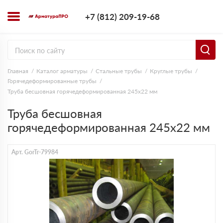
+7 (812) 209-1
+7 (812) 209-19-68
Заказать з
Главная
Каталог арматуры
Стальные трубы
Круглые трубы
Горячедеформированные трубы
Труба бесшовная горячедеформированная 245х22 мм
Труба бесшовная
горячедеформированная 245х22 мм
Арт. GorTr-79984