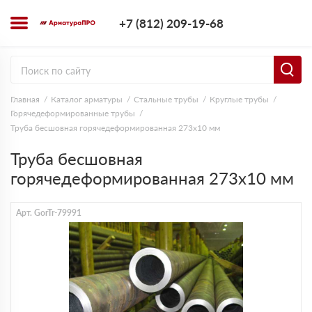
+7 (812) 209-1
+7 (812) 209-19-68
Заказать з
Главная
Каталог арматуры
Стальные трубы
Круглые трубы
Горячедеформированные трубы
Труба бесшовная горячедеформированная 273х10 мм
Труба бесшовная
горячедеформированная 273х10 мм
Арт. GorTr-79991