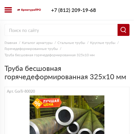
+7 (812) 209-1
+7 (812) 209-19-68
Заказать з
Главная
Каталог арматуры
Стальные трубы
Круглые трубы
Горячедеформированные трубы
Труба бесшовная горячедеформированная 325х10 мм
Труба бесшовная
горячедеформированная 325х10 мм
Арт. GorTr-80020