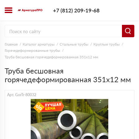
+7 (812) 209-1
+7 (812) 209-19-68
Заказать з
Главная
Каталог арматуры
Стальные трубы
Круглые трубы
Горячедеформированные трубы
Труба бесшовная горячедеформированная 351х12 мм
Труба бесшовная
горячедеформированная 351х12 мм
Арт. GorTr-80032