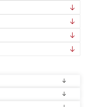
ный товар был ненадлежащего качества, то Вы
тную накладную.
ает заявку нашему логисту для оценки
ты: с 8:00-21:00.