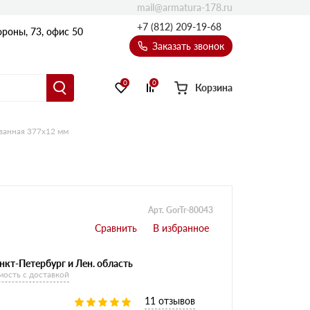
mail@armatura-178.ru
+7 (812) 209-19-68
роны, 73, офис 50
Заказать звонок
0
0
Корзина
ванная 377х12 мм
Уголки
Равнополочные уголки
Неравнополочные уголки
Арт. GorTr-80043
нкт-Петербург и Лен. область
мость с доставкой
11 отзывов