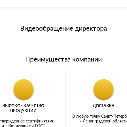
иема материала после проверки качества и количества заказанного
15 и не более 19 символов
е номенклатуру товара, количество. После оплаты осуществляется 
щим банковским картам
Видеообращение директора
Преимущества компании
ВЫСОКОЕ КАЧЕСТВО
ДОСТАВКА
ПРОДУКЦИИ
В любую точку Санкт-Петерб
твержденное сертификатами
и Ленинградской област
и действующими ГОСТ