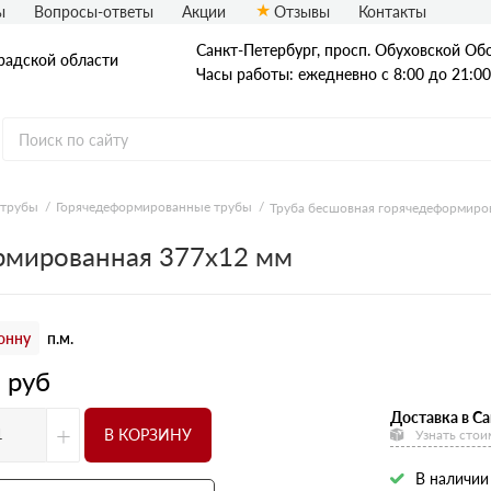
ы
Вопросы-ответы
Акции
Отзывы
Контакты
Санкт-Петербург, просп. Обуховской Обо
радской области
Часы работы: ежедневно с 8:00 до 21:00
 трубы
Горячедеформированные трубы
Труба бесшовная горячедеформиро
Стальные трубы
рмированная 377х12 мм
Квадратные трубы
Круглые трубы
онну
п.м.
Профильные трубы
3
руб
Доставка в Са
+
В КОРЗИНУ
Узнать стои
В наличии