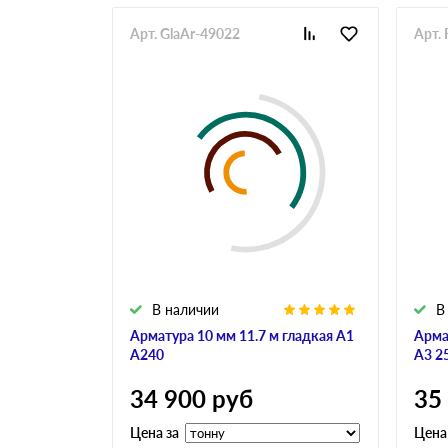
Арт. GlaAr-49022
Арт. 
В наличии
В
Арматура 10 мм 11.7 м гладкая А1
Арма
А240
А3 2
34 900
руб
35
Цена за
Цена