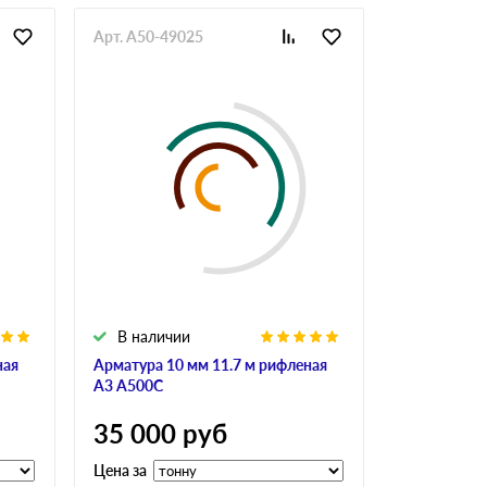
Арт. A50-49025
Арт. GlaAr-
В наличии
В налич
ная
Арматура 10 мм 11.7 м рифленая
Арматура 10
А3 А500С
А240
35 000
руб
34 900
Цена за
Цена за