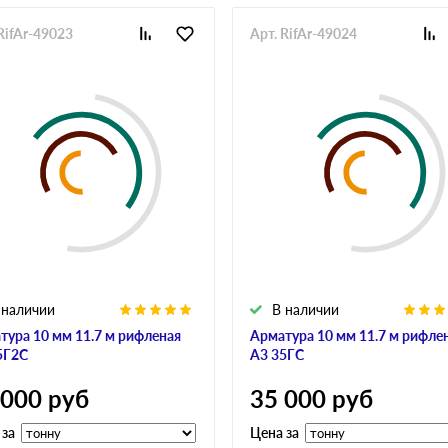
RifAr-49023
Арт. RifAr-49024
 наличии
В наличии
тура 10 мм 11.7 м рифленая
Арматура 10 мм 11.7 м рифле
5Г2С
А3 35ГС
 000
руб
35 000
руб
 за
Цена за