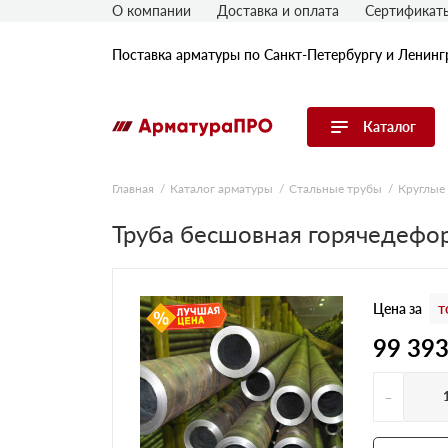
О компании
Доставка и оплата
Сертификат
Поставка арматуры по Санкт-Петербургу и Ленинг
Каталог
Перейти в каталог
Главная
Каталог арматуры
Стальные трубы
Круглые
Арматура
Труба бесшовная горячедефо
Гладкая арматура
Рифленая арматура
Цена за
т
Катанка
Комплектующие к арматуре
99 39
-