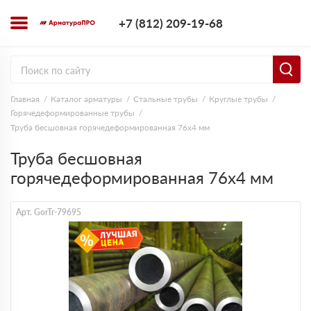
+7 (812) 209-1
+7 (812) 209-19-68
Заказать з
Главная
Каталог арматуры
Стальные трубы
Круглые трубы
Горячедеформированные трубы
Труба бесшовная горячедеформированная 76х4 мм
Труба бесшовная
горячедеформированная 76х4 мм
Арт. GorTr-79695