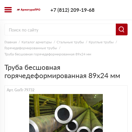
+7 (812) 209-1
+7 (812) 209-19-68
Заказать з
Главная
Каталог арматуры
Стальные трубы
Круглые трубы
Горячедеформированные трубы
Труба бесшовная горячедеформированная 89х24 мм
Труба бесшовная
горячедеформированная 89х24 мм
Арт. GorTr-79732