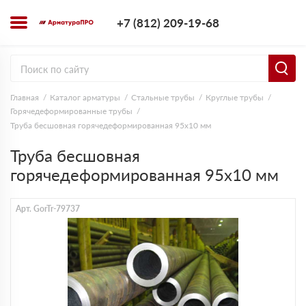
+7 (812) 209-1
+7 (812) 209-19-68
Заказать з
Главная
Каталог арматуры
Стальные трубы
Круглые трубы
Горячедеформированные трубы
Труба бесшовная горячедеформированная 95х10 мм
Труба бесшовная
горячедеформированная 95х10 мм
Арт. GorTr-79737