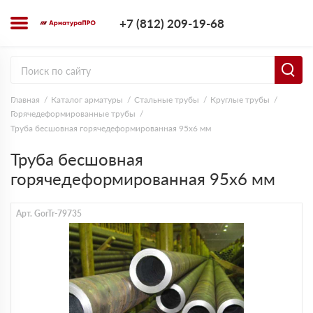
+7 (812) 209-1
+7 (812) 209-19-68
Заказать з
Главная
Каталог арматуры
Стальные трубы
Круглые трубы
Горячедеформированные трубы
Труба бесшовная горячедеформированная 95х6 мм
Труба бесшовная
горячедеформированная 95х6 мм
Арт. GorTr-79735