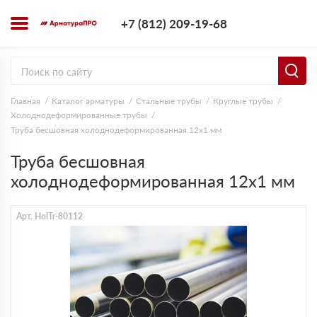
+7 (812) 209-1
+7 (812) 209-19-68
Заказать з
Главная
Каталог арматуры
Стальные трубы
Круглые трубы
Холоднодеформированные трубы
Труба бесшовная холоднодеформированная 12х1 мм
Труба бесшовная
холоднодеформированная 12х1 мм
Арт. HolTr-80112