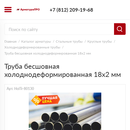
+7 (812) 209-1
+7 (812) 209-19-68
Заказать з
Главная
Каталог арматуры
Стальные трубы
Круглые трубы
Холоднодеформированные трубы
Труба бесшовная холоднодеформированная 18х2 мм
Труба бесшовная
холоднодеформированная 18х2 мм
Арт. HolTr-80130