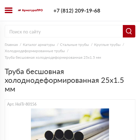
+7 (812) 209-1
+7 (812) 209-19-68
Заказать з
Главная
Каталог арматуры
Стальные трубы
Круглые трубы
Холоднодеформированные трубы
Труба бесшовная холоднодеформированная 25х1.5 мм
Труба бесшовная
холоднодеформированная 25х1.5
мм
Арт. HolTr-80156