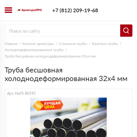
+7 (812) 209-1
+7 (812) 209-19-68
Заказать з
Главная
Каталог арматуры
Стальные трубы
Круглые трубы
Холоднодеформированные трубы
Труба бесшовная холоднодеформированная 32х4 мм
Труба бесшовная
холоднодеформированная 32х4 мм
Арт. HolTr-80195