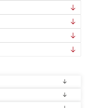
ный товар был ненадлежащего качества, то Вы
тную накладную.
ает заявку нашему логисту для оценки
ты: с 8:00-21:00.