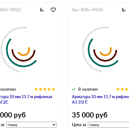
RifAr-49023
Арт. RifAr-49024
 наличии
В наличии
тура 10 мм 11.7 м рифленая
Арматура 10 мм 11.7 м рифле
5Г2С
А3 35ГС
 000
руб
35 000
руб
 за
Цена за