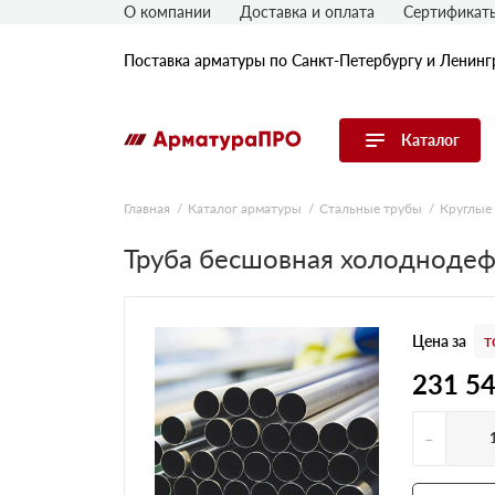
О компании
Доставка и оплата
Сертификат
Поставка арматуры по Санкт-Петербургу и Ленинг
Каталог
Перейти в каталог
Главная
Каталог арматуры
Стальные трубы
Круглые
Арматура
Труба бесшовная холодноде
Гладкая арматура
Рифленая арматура
Цена за
т
Катанка
Комплектующие к арматуре
231 5
-