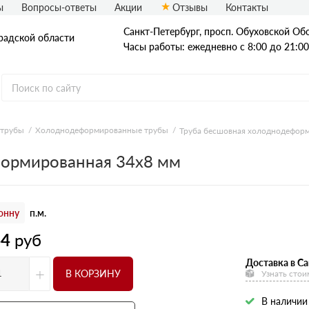
ы
Вопросы-ответы
Акции
Отзывы
Контакты
Санкт-Петербург, просп. Обуховской Обо
радской области
Часы работы: ежедневно с 8:00 до 21:00
 трубы
Холоднодеформированные трубы
Труба бесшовная холоднодеформ
Стальные трубы
формированная 34х8 мм
Квадратные трубы
Круглые трубы
онну
п.м.
Профильные трубы
44
руб
Доставка в Са
+
В КОРЗИНУ
Узнать стои
В наличии