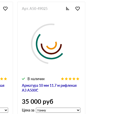
Арт. A50-49025
Арт. GlaAr-
В наличии
В налич
ная
Арматура 10 мм 11.7 м рифленая
Арматура 10
А3 А500С
А240
35 000
руб
34 900
Цена за
Цена за