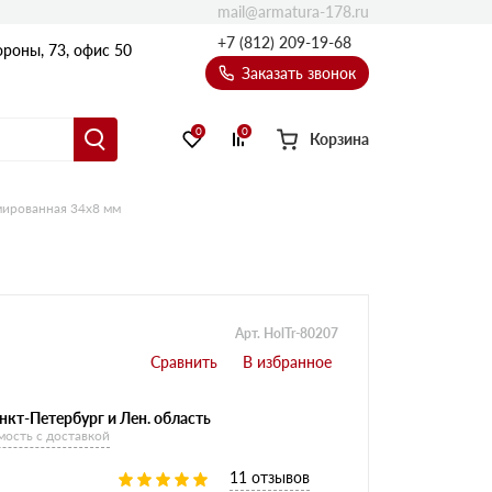
mail@armatura-178.ru
+7 (812) 209-19-68
роны, 73, офис 50
Заказать звонок
0
0
Корзина
ированная 34х8 мм
Уголки
Равнополочные уголки
Неравнополочные уголки
Арт. HolTr-80207
нкт-Петербург и Лен. область
мость с доставкой
11 отзывов