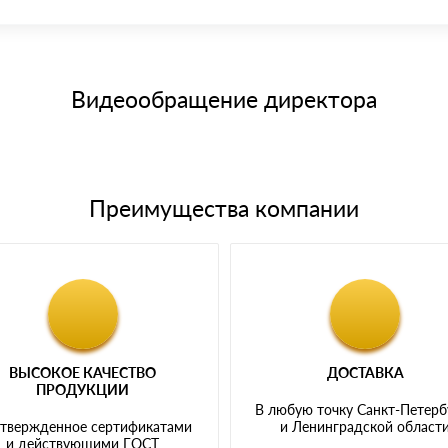
иема материала после проверки качества и количества заказанного
15 и не более 19 символов
е номенклатуру товара, количество. После оплаты осуществляется 
щим банковским картам
Видеообращение директора
Преимущества компании
ВЫСОКОЕ КАЧЕСТВО
ДОСТАВКА
ПРОДУКЦИИ
В любую точку Санкт-Петерб
твержденное сертификатами
и Ленинградской област
и действующими ГОСТ