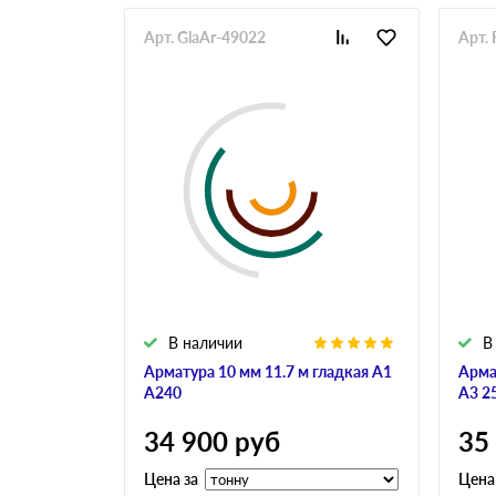
Арт. GlaAr-49022
Арт. 
В наличии
В
Арматура 10 мм 11.7 м гладкая А1
Арма
А240
А3 2
34 900
руб
35
Цена за
Цена