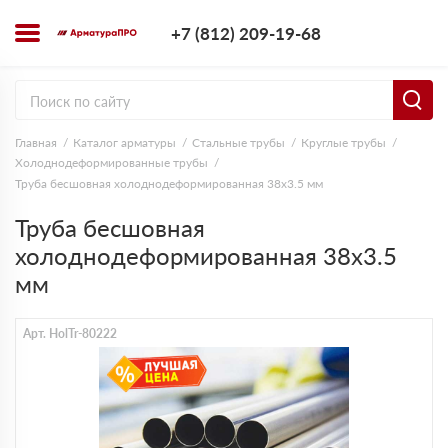
+7 (812) 209-1
+7 (812) 209-19-68
Заказать з
Главная
Каталог арматуры
Стальные трубы
Круглые трубы
Холоднодеформированные трубы
Труба бесшовная холоднодеформированная 38х3.5 мм
Труба бесшовная
холоднодеформированная 38х3.5
мм
Арт. HolTr-80222