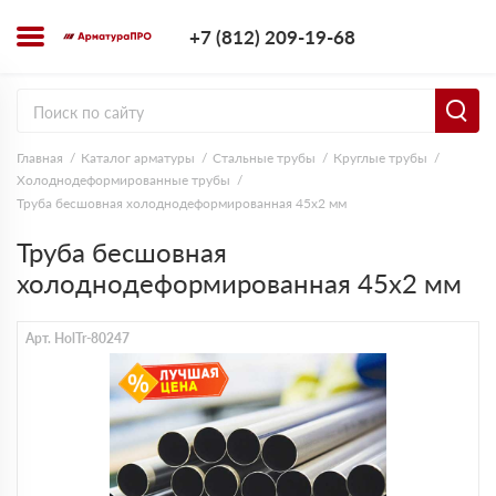
+7 (812) 209-1
+7 (812) 209-19-68
Заказать з
Главная
Каталог арматуры
Стальные трубы
Круглые трубы
Холоднодеформированные трубы
Труба бесшовная холоднодеформированная 45х2 мм
Труба бесшовная
холоднодеформированная 45х2 мм
Арт. HolTr-80247