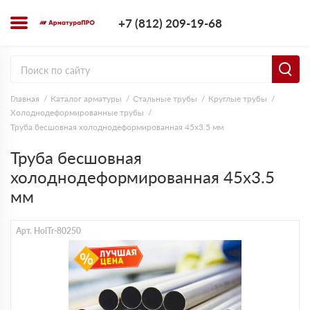
+7 (812) 209-1
+7 (812) 209-19-68
Заказать з
Главная
Каталог арматуры
Стальные трубы
Круглые трубы
Холоднодеформированные трубы
Труба бесшовная холоднодеформированная 45х3.5 мм
Труба бесшовная
холоднодеформированная 45х3.5
мм
Арт. HolTr-80250