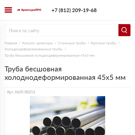
+7 (812) 209-1
+7 (812) 209-19-68
Заказать з
Главная
Каталог арматуры
Стальные трубы
Круглые трубы
Холоднодеформированные трубы
Труба бесшовная холоднодеформированная 45х5 мм
Труба бесшовная
холоднодеформированная 45х5 мм
Арт. HolTr-80252